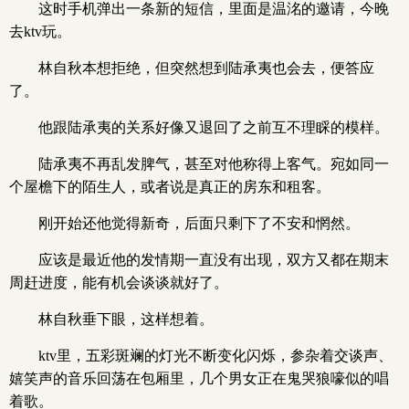
这时手机弹出一条新的短信，里面是温洺的邀请，今晚
去ktv玩。
林自秋本想拒绝，但突然想到陆承夷也会去，便答应
了。
他跟陆承夷的关系好像又退回了之前互不理睬的模样。
陆承夷不再乱发脾气，甚至对他称得上客气。宛如同一
个屋檐下的陌生人，或者说是真正的房东和租客。
刚开始还他觉得新奇，后面只剩下了不安和惘然。
应该是最近他的发情期一直没有出现，双方又都在期末
周赶进度，能有机会谈谈就好了。
林自秋垂下眼，这样想着。
ktv里，五彩斑斓的灯光不断变化闪烁，参杂着交谈声、
嬉笑声的音乐回荡在包厢里，几个男女正在鬼哭狼嚎似的唱
着歌。