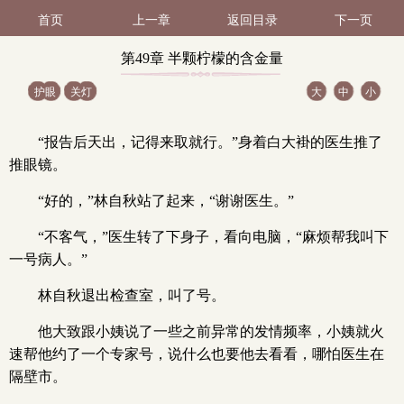
首页
上一章
返回目录
下一页
第49章 半颗柠檬的含金量
护眼
关灯
大
中
小
（1 / 3）
“报告后天出，记得来取就行。”身着白大褂的医生推了
推眼镜。
“好的，”林自秋站了起来，“谢谢医生。”
“不客气，”医生转了下身子，看向电脑，“麻烦帮我叫下
一号病人。”
林自秋退出检查室，叫了号。
他大致跟小姨说了一些之前异常的发情频率，小姨就火
速帮他约了一个专家号，说什么也要他去看看，哪怕医生在
隔壁市。