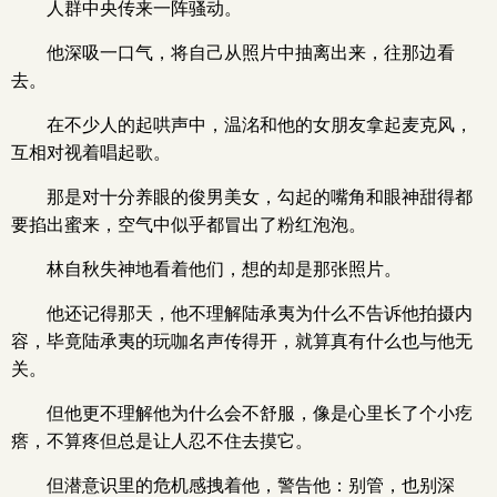
人群中央传来一阵骚动。
他深吸一口气，将自己从照片中抽离出来，往那边看
去。
在不少人的起哄声中，温洺和他的女朋友拿起麦克风，
互相对视着唱起歌。
那是对十分养眼的俊男美女，勾起的嘴角和眼神甜得都
要掐出蜜来，空气中似乎都冒出了粉红泡泡。
林自秋失神地看着他们，想的却是那张照片。
他还记得那天，他不理解陆承夷为什么不告诉他拍摄内
容，毕竟陆承夷的玩咖名声传得开，就算真有什么也与他无
关。
但他更不理解他为什么会不舒服，像是心里长了个小疙
瘩，不算疼但总是让人忍不住去摸它。
但潜意识里的危机感拽着他，警告他：别管，也别深