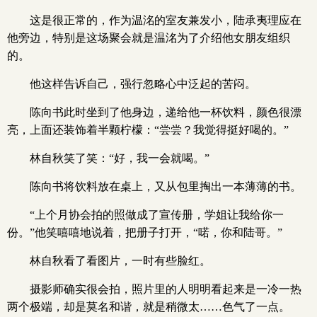
这是很正常的，作为温洺的室友兼发小，陆承夷理应在
他旁边，特别是这场聚会就是温洺为了介绍他女朋友组织
的。
他这样告诉自己，强行忽略心中泛起的苦闷。
陈向书此时坐到了他身边，递给他一杯饮料，颜色很漂
亮，上面还装饰着半颗柠檬：“尝尝？我觉得挺好喝的。”
林自秋笑了笑：“好，我一会就喝。”
陈向书将饮料放在桌上，又从包里掏出一本薄薄的书。
“上个月协会拍的照做成了宣传册，学姐让我给你一
份。”他笑嘻嘻地说着，把册子打开，“喏，你和陆哥。”
林自秋看了看图片，一时有些脸红。
摄影师确实很会拍，照片里的人明明看起来是一冷一热
两个极端，却是莫名和谐，就是稍微太……色气了一点。