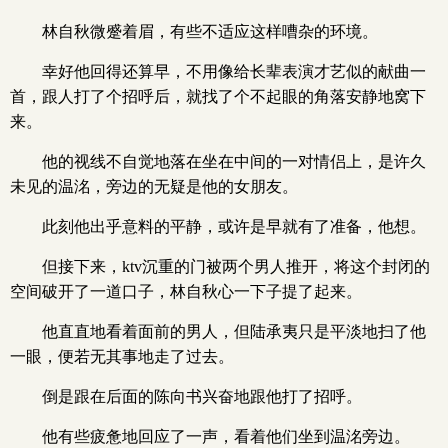
林自秋微蹙着眉，有些不适应这样嘈杂的环境。
幸好他回得还算早，不用像给长辈表演才艺似的献曲一
首，跟人打了个招呼后，就找了个不起眼的角落安静地窝下
来。
他的视线不自觉地落在坐在中间的一对情侣上，是许久
未见的温洺，旁边的无疑是他的女朋友。
此刻他出乎意料的平静，或许是早就有了准备，他想。
但接下来，ktv沉重的门被两个男人推开，将这个封闭的
空间破开了一道口子，林自秋心一下子提了起来。
他直直地看着面前的男人，但陆承夷只是平淡地扫了他
一眼，便若无其事地走了过去。
倒是跟在后面的陈向书兴奋地跟他打了招呼。
他有些疲惫地回应了一声，看着他们坐到温洺旁边。