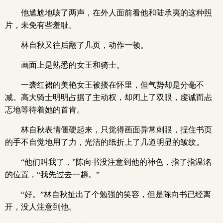
他尴尬地咳了两声，在外人面前看他和陆承夷的这种照
片，未免有些羞耻。
林自秋又往后翻了几页，动作一顿。
画面上是熟悉的女王和骑士。
一袭红裙的美艳女王被搂在怀里，但气势却是分毫不
减。高大骑士明明占据了主动权，却闭上了双眼，虔诚而忐
忑地等待着她的首肯。
林自秋表情僵硬起来，只觉得画面异常刺眼，捏住书页
的手不自觉地用了力，光洁的纸折上了几道明显的皱纹。
“他们叫我了，”陈向书没注意到他的神色，指了指温洺
的位置，“我先过去一趟。”
“好。”林自秋扯出了个勉强的笑容，但是陈向书已经离
开，没人注意到他。