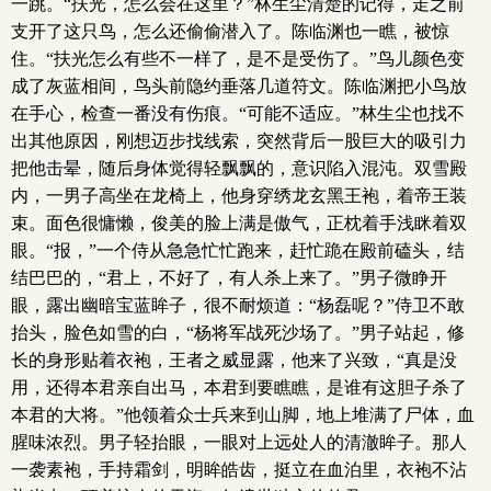
一跳。“扶光，怎么会在这里？”林生尘清楚的记得，走之前
支开了这只鸟，怎么还偷偷潜入了。陈临渊也一瞧，被惊
住。“扶光怎么有些不一样了，是不是受伤了。”鸟儿颜色变
成了灰蓝相间，鸟头前隐约垂落几道符文。陈临渊把小鸟放
在手心，检查一番没有伤痕。“可能不适应。”林生尘也找不
出其他原因，刚想迈步找线索，突然背后一股巨大的吸引力
把他击晕，随后身体觉得轻飘飘的，意识陷入混沌。双雪殿
内，一男子高坐在龙椅上，他身穿绣龙玄黑王袍，着帝王装
束。面色很慵懒，俊美的脸上满是傲气，正枕着手浅眯着双
眼。“报，”一个侍从急急忙忙跑来，赶忙跪在殿前磕头，结
结巴巴的，“君上，不好了，有人杀上来了。”男子微睁开
眼，露出幽暗宝蓝眸子，很不耐烦道：“杨磊呢？”侍卫不敢
抬头，脸色如雪的白，“杨将军战死沙场了。”男子站起，修
长的身形贴着衣袍，王者之威显露，他来了兴致，“真是没
用，还得本君亲自出马，本君到要瞧瞧，是谁有这胆子杀了
本君的大将。”他领着众士兵来到山脚，地上堆满了尸体，血
腥味浓烈。男子轻抬眼，一眼对上远处人的清澈眸子。那人
一袭素袍，手持霜剑，明眸皓齿，挺立在血泊里，衣袍不沾